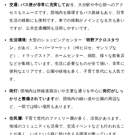
交通:
バス便が非常に充実しており
、大分駅や中心部へのアク
セスもスムーズです。団地内を循環するバス路線もあり、日常
生活の移動にも便利です。車での移動がメインとなる方も多い
ですが、公共交通機関も活用しやすいです。
生活環境:
大型のショッピングセンター「
明野アクロスタウ
ン
」があり、スーパーマーケット（HIヒロセ、サンリブな
ど）、ドラッグストア、ホームセンター、病院、様々な飲食店
などが集積しています。生活に必要なものが全て揃い、非常に
便利なエリアです。公園や緑地も多く、子育て世代にも人気で
す。
街灯:
団地内は幹線道路沿いや主要な通りを中心に
街灯がしっ
かりと整備されています
が、団地内の細い道や公園の周辺な
ど、一部では暗い場所もあります。
住民層:
子育て世代のファミリー層が多く、活気があります。
地域のコミュニティも活発で、交流イベントなども行われるこ
とが多く、いざという時に助け合える環境が整っています。