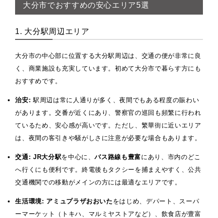
大分市でおすすめの安心エリア5選
1. 大分駅周辺エリア
大分市の中心部に位置する大分駅周辺は、交通の便が非常に良
く、商業施設も充実しています。初めて大分市で暮らす方にも
おすすめです。
治安:
駅周辺は常に人通りが多く、夜間でもある程度の賑わい
があります。交番が近くにあり、警察官の巡回も頻繁に行われ
ているため、安心感が高いです。ただし、繁華街に近いエリア
は、夜間の客引きや騒がしさに注意が必要な場合もあります。
交通:
JR大分駅
を中心に、
バス路線も豊富
にあり、市内のどこ
へ行くにも便利です。終電後もタクシーを捕まえやすく、公共
交通機関での移動がメインの方には最適なエリアです。
生活環境:
アミュプラザおおいた
をはじめ、デパート、スーパ
ーマーケット（トキハ、マルミヤストアなど）、飲食店が豊富