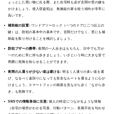
ょっとした買い物に出る際、また在宅時も必ず玄関や窓の鍵を
かけましょう。侵入窃盗犯は、無施錠の家を狙う傾向が非常に
高いです。
補助錠の設置:
ワンドアツーロック（一つのドアに二つ以上の
鍵）は、防犯の基本中の基本です。玄関だけでなく、窓にも補
助錠を取り付けることを検討しましょう。
防犯ブザーの携帯:
夜間の一人歩きはもちろん、日中でも万が
一のために常に持ち歩きましょう。いざという時に大きな音で
周囲に危険を知らせることができます。
夜間の人通りが少ない道は避ける:
明るく人通りの多い道を選
び、なるべく遠回りになっても安全なルートを通るように心が
けましょう。スマートフォンの画面を見ながら歩く「ながら歩
き」も危険です。
SNSでの情報発信に注意:
個人の特定につながるような情報
（自宅の場所がわかる写真、行動パターン、長期不在を匂わせ