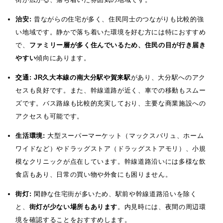
治安:
昔ながらの住宅が多く、住民同士のつながりも比較的強
い地域です。静かで落ち着いた環境を好む方には特におすすめ
で、
ファミリー層が多く住んでいるため、住民の目が行き届き
やすい
傾向にあります。
交通:
JR久大本線の南大分駅や賀来駅
があり、大分駅へのアク
セスも良好です。また、幹線道路が近く、車での移動もスムー
ズです。バス路線も比較的充実しており、主要な商業施設への
アクセスも可能です。
生活環境:
大型スーパーマーケット（マックスバリュ、ホーム
ワイドなど）やドラッグストア（ドラッグストアモリ）、小規
模なクリニックが点在しています。幹線道路沿いには多様な飲
食店もあり、日常の買い物や外食にも困りません。
街灯:
閑静な住宅街が多いため、駅前や幹線道路沿いを除く
と、
街灯が少ない場所もあります
。内見時には、夜間の周辺環
境を確認することをおすすめします。