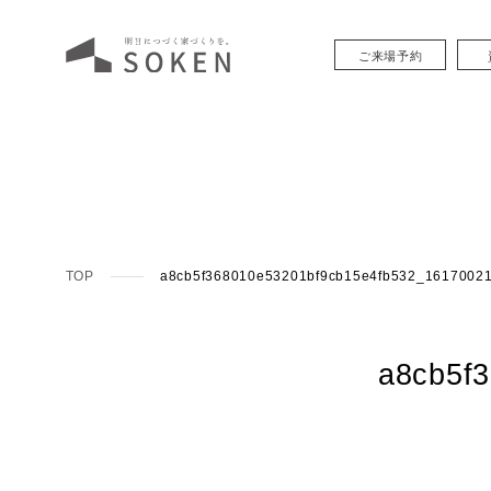
ご来場予約
TOP
a8cb5f368010e53201bf9cb15e4fb532_1617002
a8cb5f