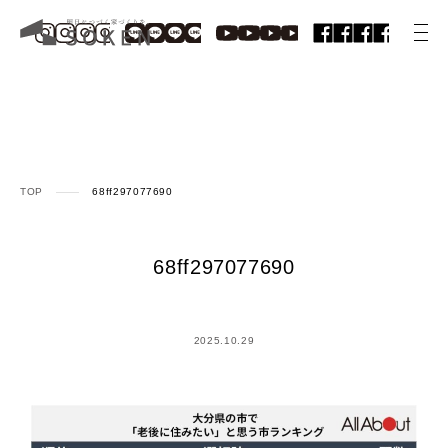
TOP
68ff297077690
68ff297077690
2025.10.29